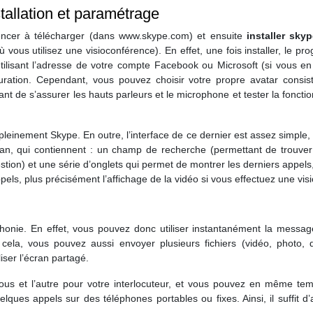
allation et paramétrage
encer à télécharger (dans www.skype.com) et ensuite
installer sky
 vous utilisez une visioconférence). En effet, une fois installer, l
ilisant l’adresse de votre compte Facebook ou Microsoft (si vous en 
uration. Cependant, vous pouvez choisir votre propre avatar consi
tant de s’assurer les hauts parleurs et le microphone et tester la fonctio
einement Skype. En outre, l’interface de ce dernier est assez simple, in
écran, qui contiennent : un champ de recherche (permettant de trouv
tion) et une série d’onglets qui permet de montrer les derniers appels, le
pels, plus précisément l’affichage de la vidéo si vous effectuez une vis
phonie. En effet, vous pouvez donc utiliser instantanément la messag
 cela, vous pouvez aussi envoyer plusieurs fichiers (vidéo, phot
iser l’écran partagé.
 vous et l’autre pour votre interlocuteur, et vous pouvez en même t
ques appels sur des téléphones portables ou fixes. Ainsi, il suffit d’