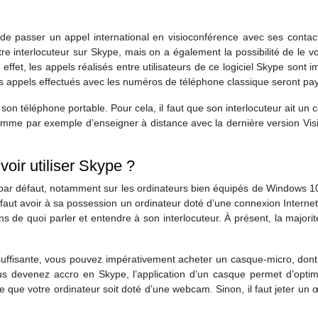
de passer un appel international en visioconférence avec ses contac
 interlocuteur sur Skype, mais on a également la possibilité de le voir
 effet, les appels réalisés entre utilisateurs de ce logiciel Skype sont
es appels effectués avec les numéros de téléphone classique seront pa
en son téléphone portable. Pour cela, il faut que son interlocuteur ait u
comme par exemple d’enseigner à distance avec la dernière version Vis
voir utiliser Skype ?
e par défaut, notamment sur les ordinateurs bien équipés de Windows 10. 
 il faut avoir à sa possession un ordinateur doté d’une connexion Interne
ins de quoi parler et entendre à son interlocuteur. À présent, la major
 suffisante, vous pouvez impérativement acheter un casque-micro, don
devenez accro en Skype, l’application d’un casque permet d’optimise
le que votre ordinateur soit doté d’une webcam. Sinon, il faut jeter un 